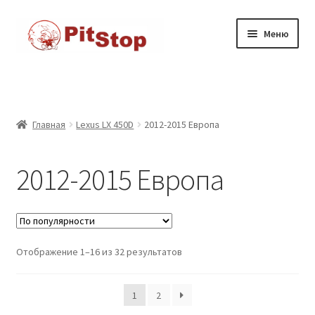
Перейти
к
Перейти
Перейти
Меню
содержимому
к
к
навигации
содержимому
Главная
Доставка
Главная
Lexus LX 450D
2012-2015 Европа
Каталог товаров
2012-2015 Европа
Контакты
Корзина
Отображение 1–16 из 32 результатов
Мой аккаунт
Оформление заказа
1
2