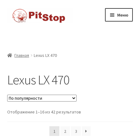
Перейти
к
Перейти
Перейти
Меню
содержимому
к
к
навигации
содержимому
Главная
Доставка
Главная
Lexus LX 470
Каталог товаров
Lexus LX 470
Контакты
Корзина
Отображение 1–16 из 42 результатов
Мой аккаунт
Оформление заказа
1
2
3