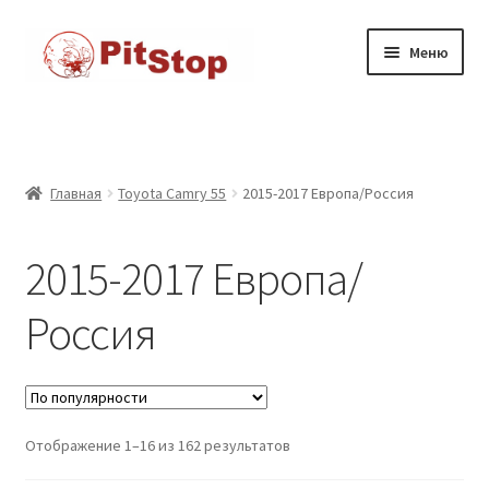
Перейти
к
Перейти
Перейти
Меню
содержимому
к
к
навигации
содержимому
Главная
Доставка
Главная
Toyota Camry 55
2015-2017 Европа/Россия
Каталог товаров
2015-2017 Европа/
Контакты
Россия
Корзина
Мой аккаунт
Отображение 1–16 из 162 результатов
Оформление заказа