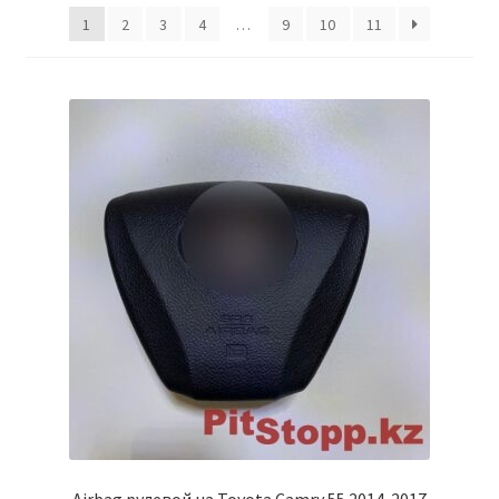
1
2
3
4
…
9
10
11
Условия оплаты
Airbag рулевой на Toyota Camry 55 2014-2017