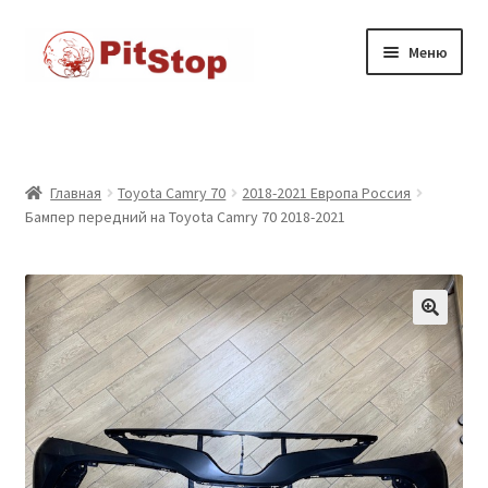
Перейти
к
Перейти
Перейти
Меню
содержимому
к
к
навигации
содержимому
Главная
Доставка
Главная
Toyota Camry 70
2018-2021 Европа Россия
Бампер передний на Toyota Camry 70 2018-2021
Каталог товаров
Контакты
Корзина
Мой аккаунт
Оформление заказа