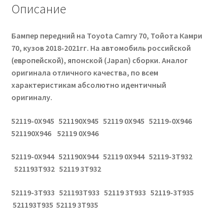
Описание
Бампер передний на Toyota Camry 70, Тойота Камри
70, кузов 2018-2021гг. На автомобиль российской
(европейской), японской (Japan) сборки. Аналог
оригинала отличного качества, по всем
характеристикам абсолютно идентичный
оригиналу.
52119-0X945 521190X945 52119 0X945 52119-0X946
521190X946 52119 0X946
52119-0X944 521190X944 52119 0X944 52119-3T932
521193T932 52119 3T932
52119-3T933 521193T933 52119 3T933 52119-3T935
521193T935 52119 3T935