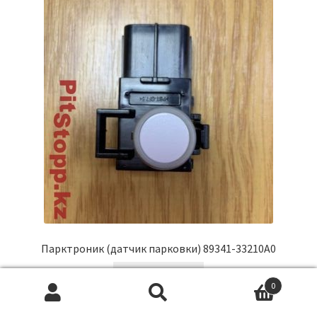
Парктроник (датчик парковки) 89341-33210A0
Подробнее
0
Искать:
П