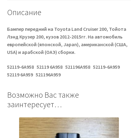
Описание
Бампер передний на Toyota Land Cruiser 200, Тойота
Лэнд Крузер 200, кузов 2012-2015гг. На автомобиль
европейской (японской, Japan), американской (США,
USA) и арабской (ОАЭ) сборки.
52119-6A958 52119 6A958 521196A958 52119-6A959
52119 6A959 521196A959
Возможно Вас также
заинтересует…