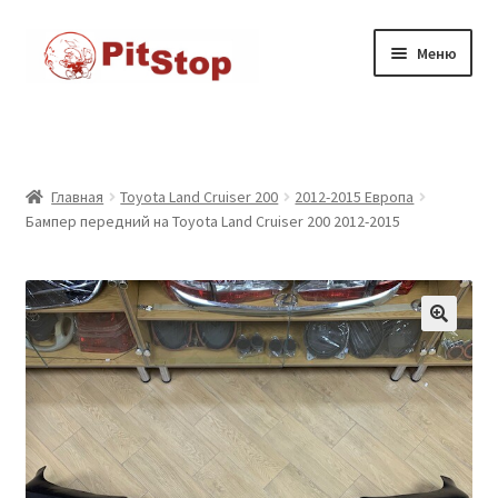
Перейти
к
Перейти
Перейти
Меню
содержимому
к
к
навигации
содержимому
Главная
Доставка
Главная
Toyota Land Cruiser 200
2012-2015 Европа
Бампер передний на Toyota Land Cruiser 200 2012-2015
Каталог товаров
Контакты
Корзина
Мой аккаунт
Оформление заказа