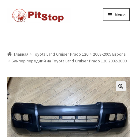
Перейти
к
Перейти
Перейти
Меню
содержимому
к
к
навигации
содержимому
Главная
Доставка
Главная
Toyota Land Cruiser Prado 120
2008-2009 Европа
Бампер передний на Toyota Land Cruiser Prado 120 2002-2009
Каталог товаров
Контакты
Корзина
Мой аккаунт
Оформление заказа