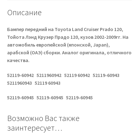
Описание
Бампер передний на Toyota Land Cruiser Prado 120,
Тойота Лэнд Крузер Прадо 120, кузов 2002-2009гг. На
автомобиль европейской (японской, Japan),
арабской (ОАЭ) сборки. Аналог оригинала, отличного
качества.
52119-60942 5211960942 52119 60942 52119-60943
5211960943 52119 60943
52119-60945 52119-60945 52119-60945
Возможно Вас также
заинтересует…