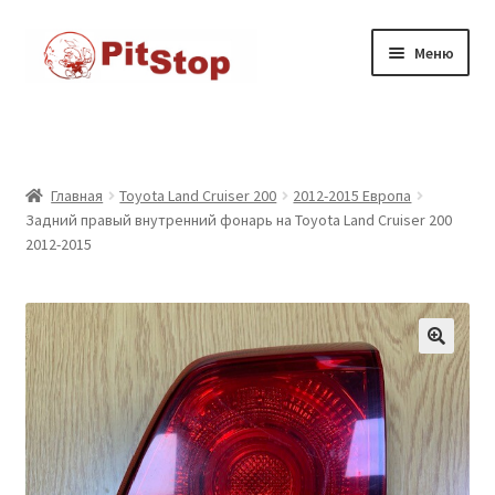
Перейти
к
Перейти
Перейти
Меню
содержимому
к
к
навигации
содержимому
Главная
Доставка
Главная
Toyota Land Cruiser 200
2012-2015 Европа
Задний правый внутренний фонарь на Toyota Land Cruiser 200
Каталог товаров
2012-2015
Контакты
Корзина
Мой аккаунт
Оформление заказа