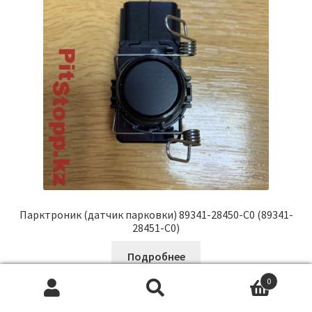
Парктроник (датчик парковки) 89341-28450-C0 (89341-
28451-C0)
Подробнее
0
Искать:
П