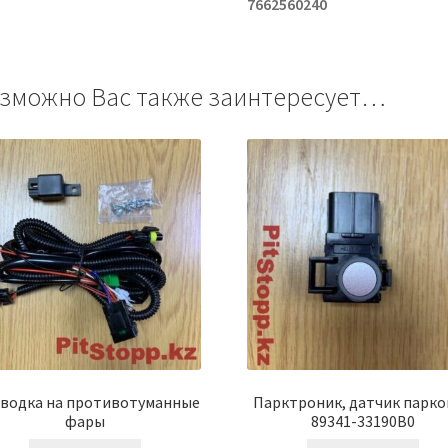
7662560240
зможно Вас также заинтересует…
водка на противотуманные
Парктроник, датчик парко
фары
89341-33190B0