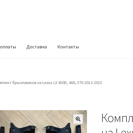
 оплаты
Доставка
Контакты
кты
Корзина
Мой аккаунт
Оформление заказа
Условия оплаты
плект брызговиков на Lexus LX 450D, 460, 570 2012-2015
Компл
на Lex