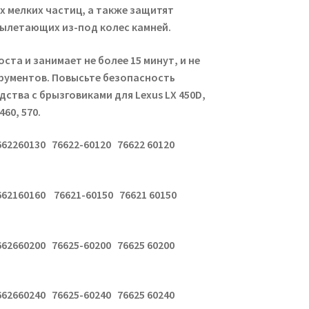
их мелких частиц, а также защитят
ылетающих из-под колес камней.
ста и занимает не более 15 минут, и не
рументов. Повысьте безопасность
ства с брызговиками для Lexus LX 450D,
460, 570.
662260130 76622-60120 76622 60120
662160160 76621-60150 76621 60150
662660200 76625-60200 76625 60200
662660240 76625-60240 76625 60240