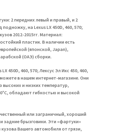
уки: 2 передних левый и правый, и 2
 подножку, на Lexus LX 450D, 460, 570;
; кузов 2012-2015гг. Материал:
стойкий пластик. В наличии есть
вропейской (японской, Japan),
 арабской (ОАЭ) сборки.
LX 450D, 460, 570; Лексус Эл Икс 450, 460,
 можете в нашем интернет-магазине. Они
 высоких и низких температур,
0°С, обладают гибкостью и высокой
ечественный или заграничный, хороший
 и задние брызговики. Эти «фартуки»
 кузова Вашего автомобиля от грязи,