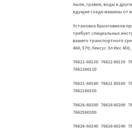
пыли, гравия, воды и друг
идущие сзади машины от в
Установка брызговиков про
требует специальных инст
вашего транспортного сред
460, 570; Лексус Эл Икс 450, 
76622-60130 76622 60130 7
7662260120
76621-60160 76621 60160 7
7662160150
76626-60200 76626 60200 7
7662560200
76626-60240 76626 60240 7