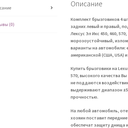
Описание
сание
Комплект брызговиков 4 шт
ывы (0)
задних левый и правый, под
Лексус Эл Икс 450, 460, 570
морозоустойчивый, изломо
варианты на автомобили: е
американской (США, USA) и
Купить брызговики на Lexus 
570; высокого качества Вы
не поддаются воздействию
выдерживают диапазон ±5
прочностью.
На любой автомобиль, от
хозяин поставит передние
обеспечат защиту днища и