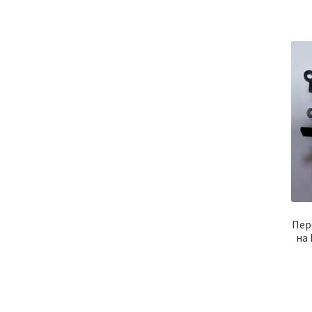
Пер
на 