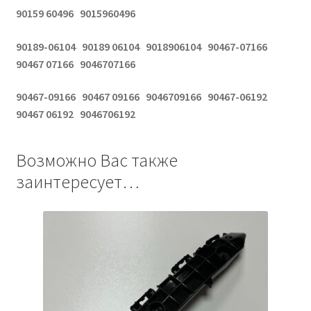
90159 60496 9015960496
90189-06104 90189 06104 9018906104 90467-07166
90467 07166 9046707166
90467-09166 90467 09166 9046709166 90467-06192
90467 06192 9046706192
Возможно Вас также
заинтересует…