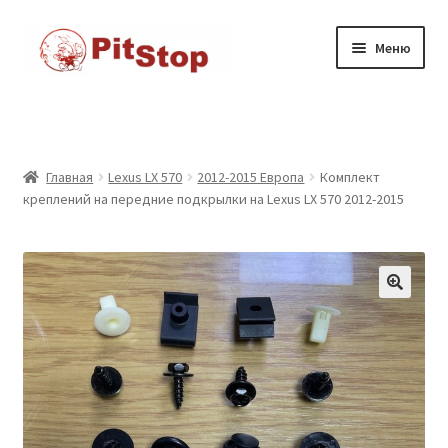
Перейти
к
Перейти
Перейти
Меню
содержимому
к
к
навигации
содержимому
Главная
Доставка
Главная
Lexus LX 570
2012-2015 Европа
Комплект
креплений на передние подкрылки на Lexus LX 570 2012-2015
Каталог товаров
Контакты
Корзина
Мой аккаунт
Оформление заказа