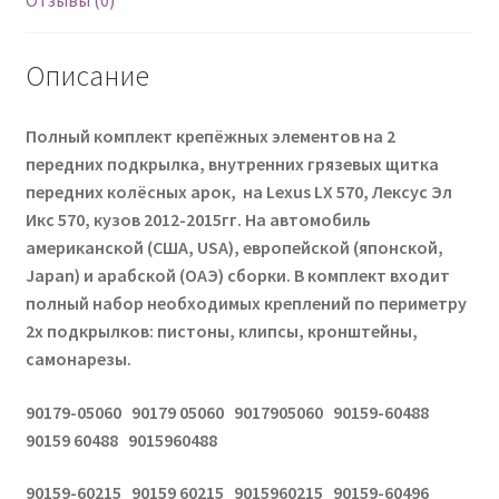
Отзывы (0)
Описание
Полный комплект крепёжных элементов на 2
передних подкрылка, внутренних грязевых щитка
передних колёсных арок, на Lexus LX 570, Лексус Эл
Икс 570, кузов 2012-2015гг. На автомобиль
американской (США, USA), европейской (японской,
Japan) и арабской (ОАЭ) сборки. В комплект входит
полный набор необходимых креплений по периметру
2х подкрылков: пистоны, клипсы, кронштейны,
самонарезы.
90179-05060 90179 05060 9017905060 90159-60488
90159 60488 9015960488
90159-60215 90159 60215 9015960215 90159-60496