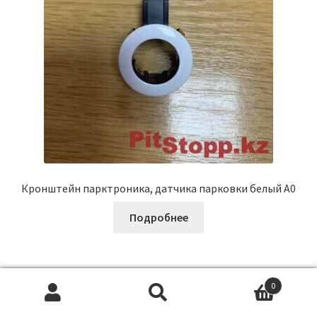
Кронштейн парктроника, датчика парковки белый A0
Подробнее
0
Искать:
П