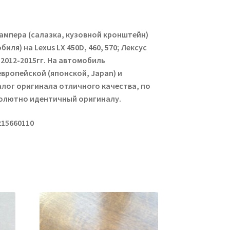
ампера (салазка, кузовной кронштейн)
иля) на Lexus LX 450D, 460, 570; Лексус
в 2012-2015гг. На автомобиль
европейской (японской, Japan) и
алог оригинала отличного качества, по
солютно идентичный оригиналу.
215660110