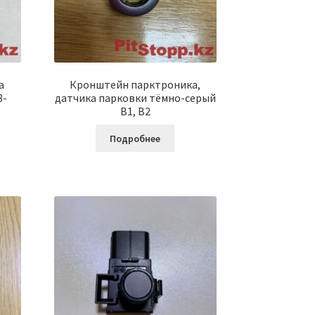
а
Кронштейн парктроника,
8-
датчика парковки тёмно-серый
B1, B2
Подробнее