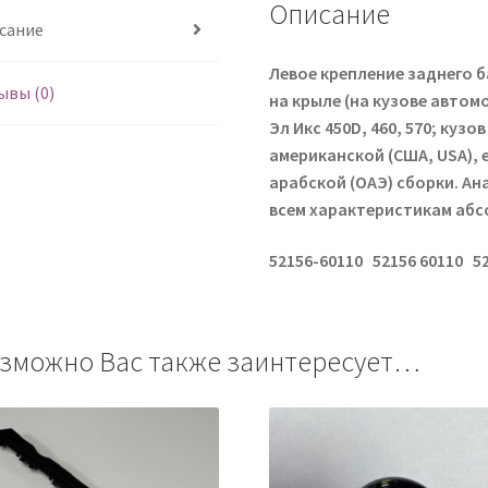
Описание
сание
Левое крепление заднего б
ывы (0)
на крыле (на кузове автомоб
Эл Икс 450D, 460, 570; кузо
американской (США, USA), 
арабской (ОАЭ) сборки. Ан
всем характеристикам аб
52156-60110 52156 60110 5
зможно Вас также заинтересует…