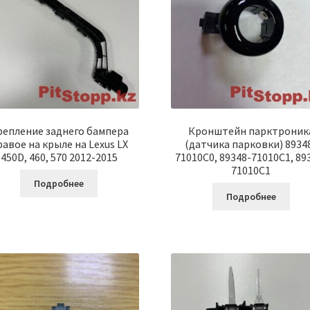
репление заднего бампера
Кронштейн парктроник
равое на крыле на Lexus LX
(датчика парковки) 8934
450D, 460, 570 2012-2015
71010C0, 89348-71010C1, 89
71010C1
Подробнее
Подробнее