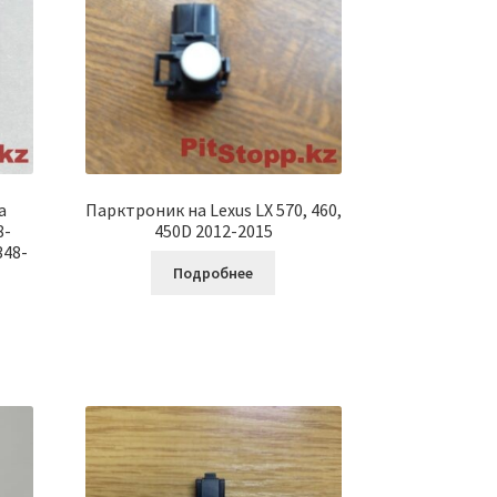
а
Парктроник на Lexus LX 570, 460,
8-
450D 2012-2015
348-
Подробнее