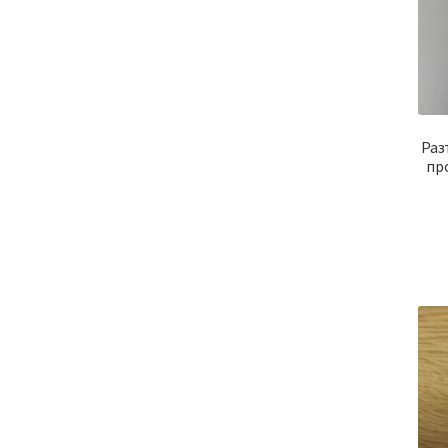
Раз
про