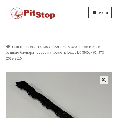
Перейти
к
Перейти
Перейти
Меню
содержимому
к
к
навигации
содержимому
Главная
Доставка
Главная
Lexus LX 450D
2012-2015 ОАЭ
Крепление
заднего бампера правое на крыле на Lexus LX 450D, 460, 570
Каталог товаров
2012-2015
Контакты
Корзина
Мой аккаунт
Оформление заказа