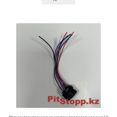
Разъём парктроника со жгутом проводов на Lexus LX