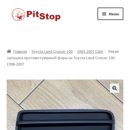
Перейти
к
Перейти
Перейти
Меню
содержимому
к
к
навигации
содержимому
Главная
Доставка
Главная
Toyota Land Cruiser 100
2003-2007 США
Левая
заглушка противотуманной фары на Toyota Land Cruiser 100
Каталог товаров
1998-2007
Контакты
Корзина
Мой аккаунт
Оформление заказа