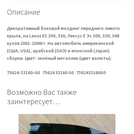
Описание
Декоративный боковой молдинг переднего левого
крыла, на Lexus ES 300, 330; Лексус Е Эс 300, 330; 30й
кузов 2001-2006гг. На автомобиль американской
(США, USA), арабской (ОАЭ) и японской (Japan)
сборки. Цвет: зелёный металлик (цвет валюты).
75624-33160-G0 75624 33160 G0 7562433160G0
Возможно Вас также
заинтересует…