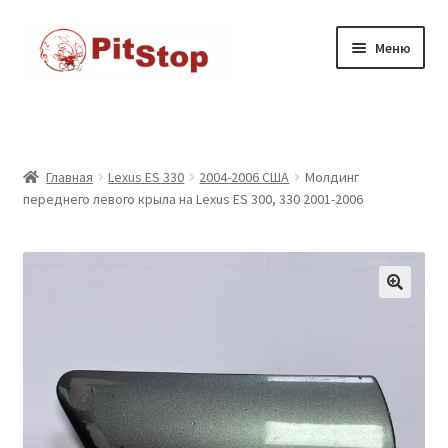
Перейти
к
Перейти
Перейти
Меню
содержимому
к
к
навигации
содержимому
Главная
Доставка
Главная
Lexus ES 330
2004-2006 США
Молдинг
переднего левого крыла на Lexus ES 300, 330 2001-2006
Каталог товаров
Контакты
Корзина
Мой аккаунт
Оформление заказа