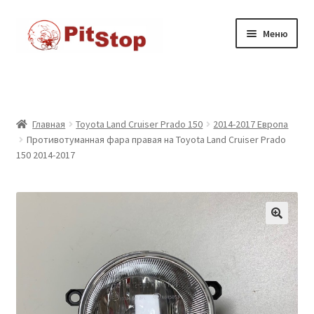
Перейти
к
Перейти
Перейти
Меню
содержимому
к
к
навигации
содержимому
Главная
Доставка
Главная
Toyota Land Cruiser Prado 150
2014-2017 Европа
Противотуманная фара правая на Toyota Land Cruiser Prado
Каталог товаров
150 2014-2017
Контакты
Корзина
Мой аккаунт
Оформление заказа