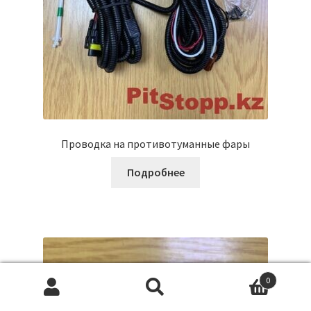
Проводка на противотуманные фары
Подробнее
0
Искать:
П