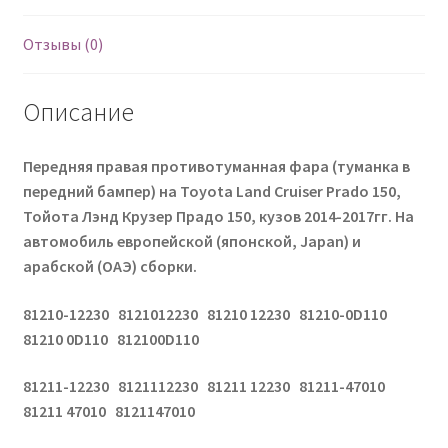
Отзывы (0)
Описание
Передняя правая противотуманная фара (туманка в
передний бампер) на Toyota Land Cruiser Prado 150,
Тойота Лэнд Крузер Прадо 150, кузов 2014-2017гг. На
автомобиль европейской (японской, Japan) и
арабской (ОАЭ) сборки.
81210-12230 8121012230 81210 12230 81210-0D110
81210 0D110 812100D110
81211-12230 8121112230 81211 12230 81211-47010
81211 47010 8121147010