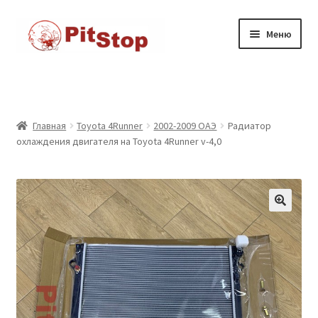
Перейти
к
Перейти
Перейти
Меню
содержимому
к
к
навигации
содержимому
Главная
Доставка
Главная
Toyota 4Runner
2002-2009 ОАЭ
Радиатор
охлаждения двигателя на Toyota 4Runner v-4,0
Каталог товаров
Контакты
Корзина
Мой аккаунт
Оформление заказа