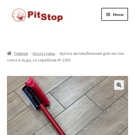
Перейти
к
Перейти
Перейти
Меню
содержимому
к
к
навигации
содержимому
Главная
Доставка
Главная
Аксессуары
Щетка автомобильная для чистки
снега и льда, со скребком № 2303
Каталог товаров
Контакты
Корзина
Мой аккаунт
Оформление заказа